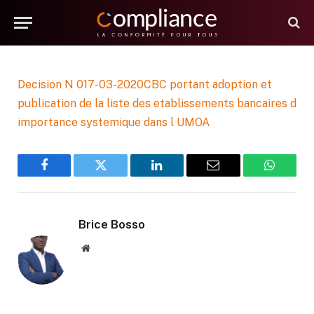
AUCUN COMMENTAIRE
1 MIN DE LECTURE
0
VUES
Decision N 017-03-2020CBC portant adoption et
publication de la liste des etablissements bancaires d
importance systemique dans l UMOA
Facebook
Twitter
LinkedIn
E-
WhatsA
mail
Brice Bosso
Site
web