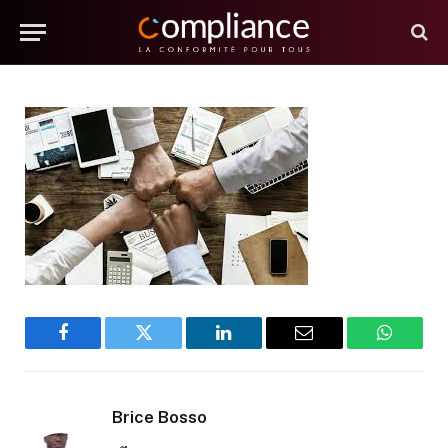
AUCUN COMMENTAIRE
1 MIN DE LECTURE
0
VUES
Facebook
Twitter
LinkedIn
E-
WhatsA
mail
Brice Bosso